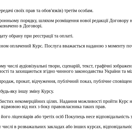
едачі своїх прав та обов'язків) третім особам.
оронньому порядку, шляхом розміщення нової редакції Договору 
зазначено в Договорі.
ту обрану при реєстрації та оплаті.
ом оплачений Курс. Послуга вважається наданою з моменту поч
ому числі аудіовізуальні твори, сценарій, текст, графічні зобра
асності та захищаються згідно чинного законодавства України та 
родаж, прокат, відчуження, публічний показ, публічне сповіщенн
будь-яку іншу зміну Курсу.
бистих некомерційних цілях. Надання можливості пройти Курс не
 відмовою від них з боку правовласника таких прав.
його ліцензіарів або третіх осіб Покупець несе відповідальність
 числі в розважальних закладах або інших курсах, відповідальні