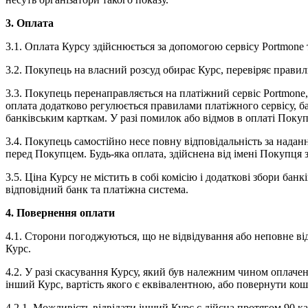
3. Оплата
3.1. Оплата Курсу здійснюється за допомогою сервісу Portmone 
3.2. Покупець на власний розсуд обирає Курс, перевіряє прави
3.3. Покупець перенаправляється на платіжний сервіс Portmone
оплата додатково регулюється правилами платіжного сервісу, б
банківським карткам. У разі помилок або відмов в оплаті Покуп
3.4. Покупець самостійно несе повну відповідальність за над
перед Покупцем. Будь-яка оплата, здійснена від імені Покупц
3.5. Ціна Курсу не містить в собі комісію і додаткові збори бан
відповідний банк та платіжна система.
4. Повернення оплати
4.1. Сторони погоджуються, що не відвідування або неповне ві
Курс.
4.2. У разі скасування Курсу, який був належним чином оплач
інший Курс, вартість якого є еквівалентною, або повернути ко
4.2.1. Можливість відвідати інший Курс є дійсна протягом 90 ка