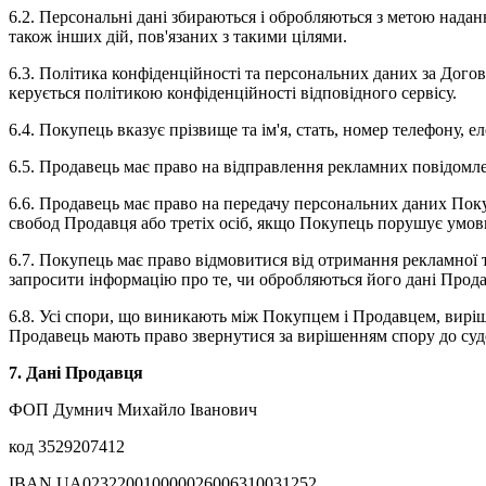
6.2. Персональні дані збираються і обробляються з метою над
також інших дій, пов'язаних з такими цілями.
6.3. Політика конфіденційності та персональних даних за Догов
керується політикою конфіденційності відповідного сервісу.
6.4. Покупець вказує прізвище та ім'я, стать, номер телефону, 
6.5. Продавець має право на відправлення рекламних повідомлен
6.6. Продавець має право на передачу персональних даних Поку
свобод Продавця або третіх осіб, якщо Покупець порушує умов
6.7. Покупець має право відмовитися від отримання рекламної 
запросити інформацію про те, чи обробляються його дані Прода
6.8. Усі спори, що виникають між Покупцем і Продавцем, вирі
Продавець мають право звернутися за вирішенням спору до суд
7. Дані Продавця
ФОП Думнич Михайло Іванович
код 3529207412
IBAN UA023220010000026006310031252