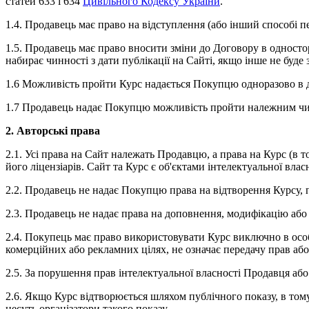
статей 633 і 634
Цивільного Кодексу України
.
1.4. Продавець має право на відступлення (або інший способі пер
1.5. Продавець має право вносити зміни до Договору в одност
набирає чинності з дати публікації на Сайті, якщо інше не буде 
1.6
Можливість пройти Курс надається Покупцю одноразово в да
1.7 Продавець надає Покупцю можливість пройти належним чин
2. Авторські права
2.1. Усі права на Сайт належать Продавцю, а права на Курс (в т
його ліцензіарів. Сайт та Курс є об'єктами інтелектуальної вл
2.2. Продавець не надає Покупцю права на відтворення Курсу, п
2.3. Продавець не надає права на доповнення, модифікацію або 
2.4. Покупець має право використовувати Курс виключно в осо
комерційних або рекламних цілях, не означає передачу прав або
2.5. За порушення прав інтелектуальної власності Продавця або 
2.6. Якщо Курс відтворюється шляхом публічного показу, в тому
несуть організатори такого показу.