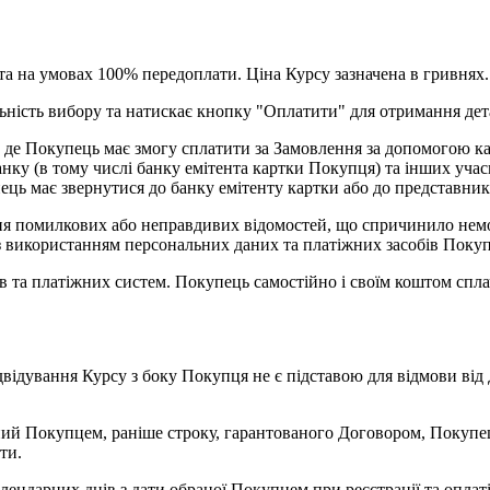
та на умовах 100% передоплати. Ціна Курсу зазначена в гривнях.
льність вибору та натискає кнопку "Оплатити" для отримання дет
, де Покупець має змогу сплатити за Замовлення за допомогою ка
анку (в тому числі банку емітента картки Покупця) та інших уча
ець має звернутися до банку емітенту картки або до представник
ання помилкових або неправдивих відомостей, що спричинило не
я з використанням персональних даних та платіжних засобів Пок
ків та платіжних систем. Покупець самостійно і своїм коштом спла
двідування Курсу з боку Покупця не є підставою для відмови від
ений Покупцем, раніше строку, гарантованого Договором, Покупе
шти.
лендарних днів з дати обраної Покупцем при реєстрації та оплаті