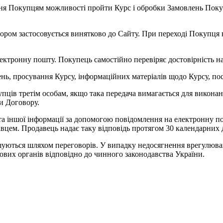
ання Покупцям можливості пройти Курс і обробки Замовлень Поку
ором застосовується винятково до Сайту. При переході Покупця на
електронну пошту. Покупець самостійно перевіряє достовірність на
ь, просування Курсу, інформаційних матеріалів щодо Курсу, посл
пців третім особам, якщо така передача вимагається для виконанн
и Договору.
та іншої інформації за допомогою повідомлення на електронну по
вцем. Продавець надає таку відповідь протягом 30 календарних 
шуються шляхом переговорів. У випадку недосягнення врегулюва
ових органів відповідно до чинного законодавства України.