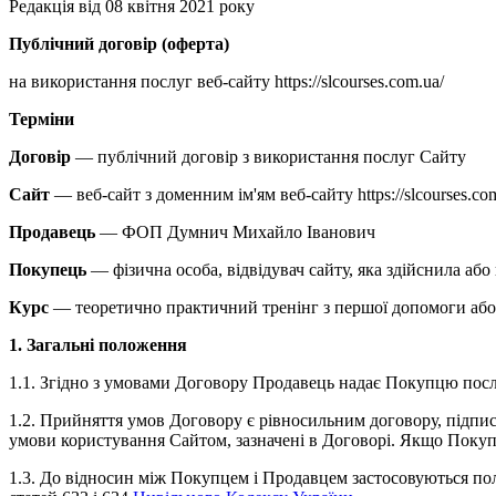
Редакція від 08 квітня 2021 року
Публічний договір (оферта)
на використання послуг веб-сайту https://slcourses.com.ua/
Терміни
Договір
— публічний договір з використання послуг Сайту
Сайт
— веб-сайт з доменним ім'ям веб-сайту https://slcourses.co
Продавець
— ФОП Думнич Михайло Іванович
Покупець
— фізична особа, відвідувач сайту, яка здійснила аб
Курс
— теоретично практичний тренінг з першої допомоги або 
1. Загальні положення
1.1. Згідно з умовами Договору Продавець надає Покупцю посл
1.2. Прийняття умов Договору є рівносильним договору, підп
умови користування Сайтом, зазначені в Договорі. Якщо Покуп
1.3. До відносин між Покупцем і Продавцем застосовуються по