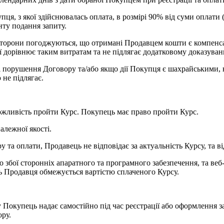
пця, з якої здійснювалась оплата, в розмірі 90% від суми оплати
нту подання запиту.
. Сторони погоджуються, що отримані Продавцем кошти є компенс
ї дорівнює таким витратам та не підлягає додатковому доказува
зі порушення Договору та/або якщо дії Покупця є шахрайськими
не підлягає.
ожливість пройти Курс. Покупець має право пройти Курс.
алежної якості.
 та оплати, Продавець не відповідає за актуальність Курсу, та 
о збої сторонніх апаратного та програмного забезпечення, та веб
ть Продавця обмежується вартістю сплаченого Курсу.
у Покупець надає самостійно під час реєстрації або оформлення 
ору.